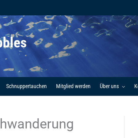
bbles
Schnuppertauchen
Mitglied werden
Über uns
K
uhwanderung