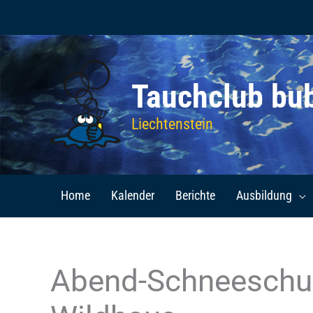
Zum
Inhalt
springen
Tauchclub bu
Liechtenstein
Home
Kalender
Berichte
Ausbildung
Abend-Schneesch