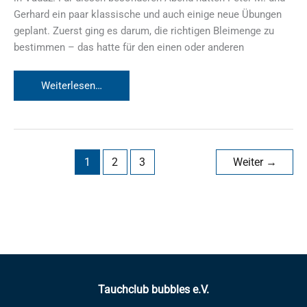
Gerhard ein paar klassische und auch einige neue Übungen
geplant. Zuerst ging es darum, die richtigen Bleimenge zu
bestimmen – das hatte für den einen oder anderen
Freibad
Weiterlesen…
Mühleholz
Vaduz
2024
1
2
3
Weiter
→
Tauchclub bubbles e.V.