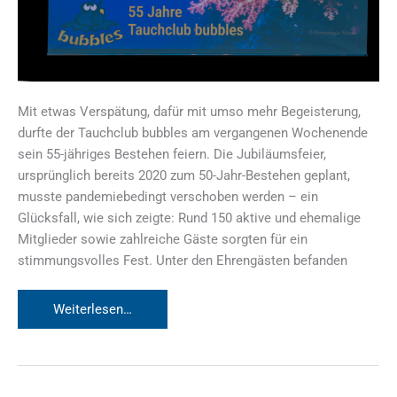
Mit etwas Verspätung, dafür mit umso mehr Begeisterung,
durfte der Tauchclub bubbles am vergangenen Wochenende
sein 55-jähriges Bestehen feiern. Die Jubiläumsfeier,
ursprünglich bereits 2020 zum 50-Jahr-Bestehen geplant,
musste pandemiebedingt verschoben werden – ein
Glücksfall, wie sich zeigte: Rund 150 aktive und ehemalige
Mitglieder sowie zahlreiche Gäste sorgten für ein
stimmungsvolles Fest. Unter den Ehrengästen befanden
55
Weiterlesen…
Jahre
Tauchclub
bubbles
–