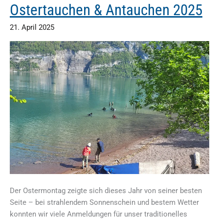
Ostertauchen & Antauchen 2025
ein
Jubiläum
21. April 2025
zum
Staunen
und
Feiern
Der Ostermontag zeigte sich dieses Jahr von seiner besten
Seite – bei strahlendem Sonnenschein und bestem Wetter
konnten wir viele Anmeldungen für unser traditionelles