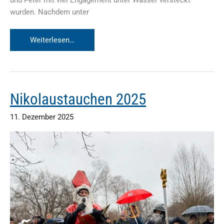
und Peter mit viel Engagement unter Wasser versteckt
wurden. Nachdem unter
Ostertauchen
Weiterlesen…
&
Antauchen
2026
Nikolaustauchen 2025
11. Dezember 2025