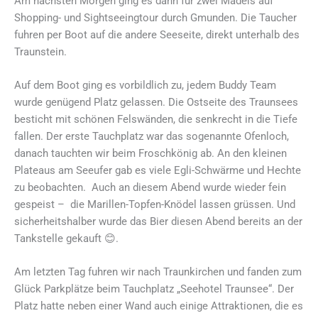
Am nächsten Morgen ging es dann für zwei Mädels auf
Shopping- und Sightseeingtour durch Gmunden. Die Taucher
fuhren per Boot auf die andere Seeseite, direkt unterhalb des
Traunstein.
Auf dem Boot ging es vorbildlich zu, jedem Buddy Team
wurde genügend Platz gelassen. Die Ostseite des Traunsees
besticht mit schönen Felswänden, die senkrecht in die Tiefe
fallen. Der erste Tauchplatz war das sogenannte Ofenloch,
danach tauchten wir beim Froschkönig ab. An den kleinen
Plateaus am Seeufer gab es viele Egli-Schwärme und Hechte
zu beobachten. Auch an diesem Abend wurde wieder fein
gespeist – die Marillen-Topfen-Knödel lassen grüssen. Und
sicherheitshalber wurde das Bier diesen Abend bereits an der
Tankstelle gekauft 😊.
Am letzten Tag fuhren wir nach Traunkirchen und fanden zum
Glück Parkplätze beim Tauchplatz „Seehotel Traunsee“. Der
Platz hatte neben einer Wand auch einige Attraktionen, die es