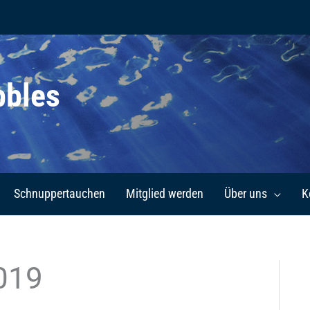
bbles
Schnuppertauchen
Mitglied werden
Über uns
K
019