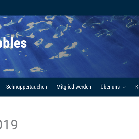
bbles
Schnuppertauchen
Mitglied werden
Über uns
K
019