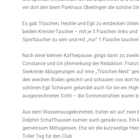
wir dort den beim Parkhaus Überlingen die schöne Ste
Es gab Trüschen, Hechte und Egli zu entdecken Unter
beiden Kreisler-Taucher – mit je 3 Flaschen links un
Sporttaucher zu sein und mit „nur“ 1 Flasche tauche
Nach einer kleinen Kaffeepause, gings dann zu zweit
Constance und ich (Anmerkung der Redaktion: Franzis
Seekreide Ablagerungen auf eine „Trüschen-Nest“ ges
den weichen Boden gebohrt und schauten von dort her
schönen Egli Schwarm gelandet auch für sie ein Highl
ausgezeichneten Sicht – die Sonnenstrahlen waren b
Aus dem Wasserrausgekommen, trafen wir auf zwei b
Delphin Schaffhausen kamen auch gerade raus. Ein 
gemeinsam Mittagessen. Ehe wir die kurzweilige Heim
Toller Tag für den Club.