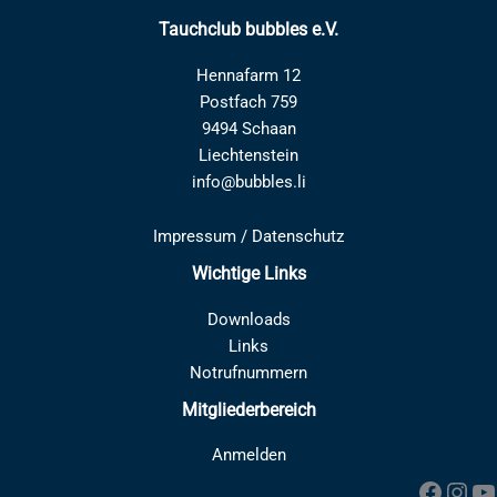
Tauchclub bubbles e.V.
Hennafarm 12
Postfach 759
9494 Schaan
Liechtenstein
info@bubbles.li
Impressum
/
Datenschutz
Wichtige Links
Downloads
Links
Notrufnummern
Mitgliederbereich
Anmelden
Faceb
Inst
Y