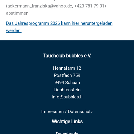
(ackermann_franziska@yahoo.de, +423 781 79 31)
abstimmen!
Das Jahresprogramm 2026 kann hier heruntergeladen
werden.
Tauchclub bubbles e.V.
Hennafarm 12
Postfach 759
9494 Schaan
Liechtenstein
info@bubbles.li
Impressum
/
Datenschutz
Wichtige Links
Downloads